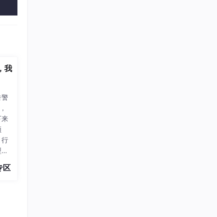
例，我
告警
，
下来
频
、行
型可
答那
专区
当前
、先