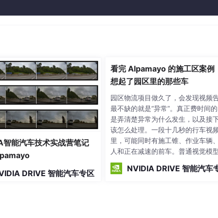
看完 Alpamayo 的施工区案
想起了园区里的那些车
园区物流项目做久了，会发现视频
最不缺的就是“异常”。真正费时间的
是弄清楚异常为什么发生，以及接
该怎么处理。一段十几秒的行车视
里，可能同时有施工锥、作业车辆
DIA智能汽车技术实战营笔记
人和正在减速的前车。普通视觉模
pamayo
以把它们一一框出来，却未必能回
NVIDIA DRIVE 智能汽车
VIDIA DRIVE 智能汽车专区
个更接近业务的问题：这些东西和
车辆有什么关系？此刻应该继续走
减速，还是向旁边让一点？