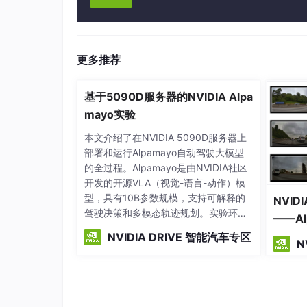
更多推荐
基于5090D服务器的NVIDIA Alpa
mayo实验
本文介绍了在NVIDIA 5090D服务器上
部署和运行Alpamayo自动驾驶大模型
的全过程。Alpamayo是由NVIDIA社区
开发的开源VLA（视觉-语言-动作）模
型，具有10B参数规模，支持可解释的
NVI
驾驶决策和多模态轨迹规划。实验环境
——Al
搭建包括：创建Python 3.12虚拟环境、
NVIDIA DRIVE 智能汽车专区
安装git/uv工具、配置Hugging Face访
N
问权限，并从ModelScope下载模型权
重。通过修改推理脚本路