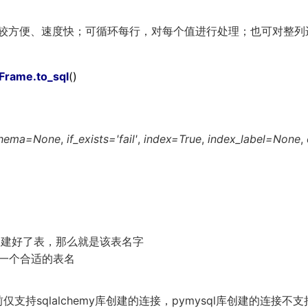
比较方便、速度快；可循环每行，对每个值进行处理；也可对整列
aFrame
.to_sql
()
hema=None
,
if_exists='fail'
,
index=True
,
index_label=None
,
创建好了表，那么就是该表名字
起一个合适的表名
前仅支持sqlalchemy库创建的连接，pymysql库创建的连接不支