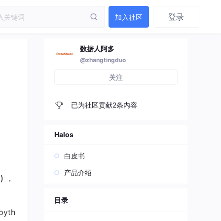
登录
加入社区
数据人阿多
@zhangtingduo
关注
已为社区贡献2条内容
Halos
白皮书
产品介绍
()
，
目录
yth