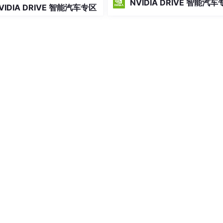
NVIDIA DRIVE 智能汽车
VIDIA DRIVE 智能汽车专区
个更接近业务的问题：这些东西和
车辆有什么关系？此刻应该继续走
减速，还是向旁边让一点？
好各列的数据类型，现在只需把数据导入到里面
OMMENT
'始发城市'
,

d'
,

MENT
'到达城市'
,



MMENT
'车次'
,

COMMENT
'到达时间'
,

L
COMMENT
'出发时间'
,
