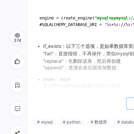
engine 
=
 create_engine(
"mysql+pymysql:/
#SQLALCHEMY_DATABASE_URI 
=
 '
%s
+
%s
://
%s
:
374
if_exists
：以下三个选项，是如果数据库里
"fail"：直接报错，不再操作，类似mysq
"replace"：先删除该表，然后再创建
"append"：直接在表后面添加数据
index
：bool
是否把DataFrame的索引列写入表中
index_label
：
如果要把DataFrame的索引列写入表中
的列索引名
# mysql
# python
# 数据库
# datab
注意事项：
con
参数一定要仔细核对，否则数据
更改