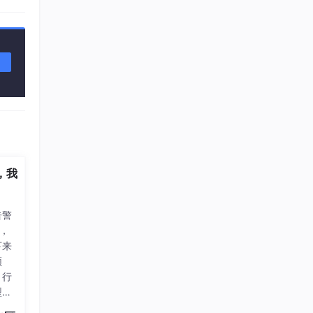
例，我
告警
，
下来
频
、行
型可
答那