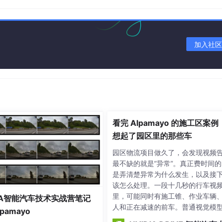
、pandas库
加入社区
数据库
看完 Alpamayo 的施工区案
想起了园区里的那些车
园区物流项目做久了，会发现视频
最不缺的就是“异常”。真正费时间的
是弄清楚异常为什么发生，以及接
该怎么处理。一段十几秒的行车视
里，可能同时有施工锥、作业车辆
DIA智能汽车技术实战营笔记
人和正在减速的前车。普通视觉模
pamayo
以把它们一一框出来，却未必能回