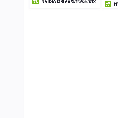
NVIDIA DRIVE 智能汽车专区
安装git/uv工具、配置Hugging Face访
N
问权限，并从ModelScope下载模型权
重。通过修改推理脚本路
城市之间火车信息
假如数据库里面已经创建好该表，并且已经指定
CREATE
TABLE
IF
NOT
EXISTS
 train (

    start_city 
VARCHAR
 (
100
) 
NOT
NULL
C
    start_city_id 
int
COMMENT
'始发城市i
    end_city 
VARCHAR
 (
100
) 
NOT
NULL
COM
    end_city_id 
int
COMMENT
'到达城市id'
,
    train_code 
VARCHAR
 (
20
) 
NOT
NULL
CO
    arrival_time 
VARCHAR
 (
20
) 
NOT
NULL
    departure_time 
VARCHAR
 (
20
) 
NOT
NUL