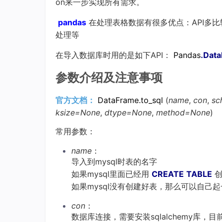
on来一步实现所有需求。
pandas
在处理表格数据有很多优点：API多
处理等
在导入数据库时用的是如下API：
Pandas
.Dat
参数介绍及注意事项
官方文档：
DataFrame.to_sql
(
name
,
con
,
sc
ksize=None
,
dtype=None
,
method=None
)
常用参数：
name
：
导入到mysql时表的名字
如果mysql里面已经用
CREATE
TABLE
如果mysql没有创建好表，那么可以自己
con
：
数据库连接，需要安装sqlalchemy库，目