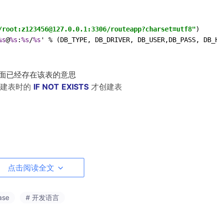
/root:z123456@127.0.0.1:3306/routeapp?charset=utf8"
)

%s
@
%s
:
%s
/
%s
' % (DB_TYPE
,
 DB_DRIVER
,
 DB_USER
,
DB_PASS
,
 DB_
面已经存在该表的意思
l创建表时的
IF
NOT
EXISTS
才创建表
点击阅读全文
，那么需要给出该索引列的名字，如果没给的话，那就会用DataFra
ase
# 开发语言
库会连接失败，可参照上面给出的例子按自己的实际数据库位置