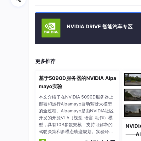
案例
首先电脑上已安装：mysql软件、sqlalchemy库
NVIDIA DRIVE 智能汽车专区
现在有一些城市之间的火车车次信息，需要导入
import
 pandas 
as
更多推荐
data
=pd.read_table('./
data_pandas
.
txt'
)
data
.head()
基于5090D服务器的NVIDIA Alpa
mayo实验
本文介绍了在NVIDIA 5090D服务器上
部署和运行Alpamayo自动驾驶大模型
的全过程。Alpamayo是由NVIDIA社区
开发的开源VLA（视觉-语言-动作）模
型，具有10B参数规模，支持可解释的
NVI
驾驶决策和多模态轨迹规划。实验环境
——Al
搭建包括：创建Python 3.12虚拟环境、